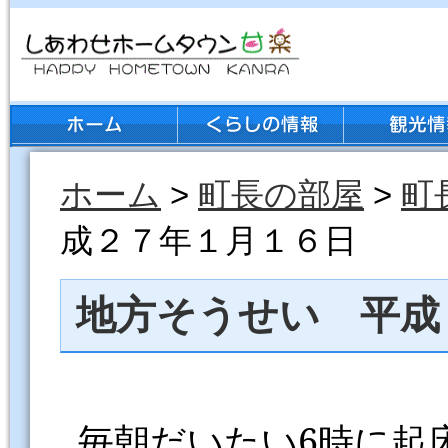
ホーム
>
町長の部屋
>
町
成２７年１月１６日
地方そうせい 平成
毎朝だいたい
6
時に起