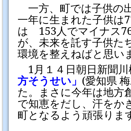
一方、町では子供の出
一年に生まれた子供は
7
は
153
人でマイナス
7
が、未来を託す子供た
環境を整えねばと思い
1
月１４日朝日新聞川
方そうせい」
(
愛知県 
た。まさに今年は地方
で知恵をだし、汗をか
町となるよう頑張りま