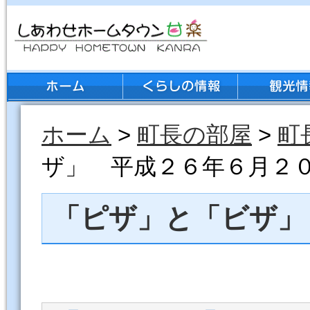
ホーム
>
町長の部屋
>
町
ザ」 平成２６年６月２
「ピザ」と「ビザ」