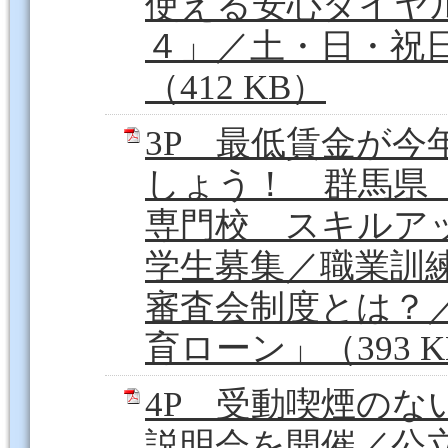
使える安心ダイヤ
４」／土・日・祝
（412 KB）
3P 最低賃金が
しょう！ 群馬県
専門校 スキルア
学生募集／職業訓
審査会制度とは？
育ローン」（393 K
4P 受動喫煙のな
説明会を開催／公