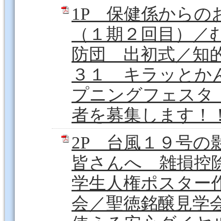
1P 保健係から
（１期２回目）／
防団 出初式／知的
３１ キラッとか
プニングフェスタ
者を募集します！！（
2P 台風１９号
皆さんへ 雑損控
学生人権ポスター
会／聖徳銘醸見学