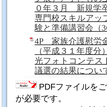
０年３月 新規学
専門校スキルアッ
験と準備講習会（36
4P 家族介護慰労
（平成３１年度分
光フォトコンテス
議選の結果について（
PDFファイルをご覧
が必要です。