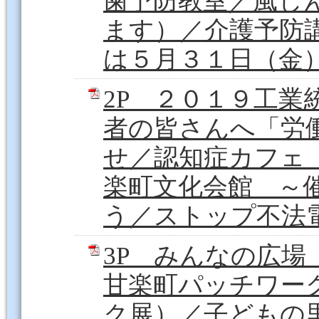
歯予防教室／風し
ます）／介護予防
は５月３１日（金）
2P ２０１９工業
者の皆さんへ「労
せ／認知症カフェ
楽町文化会館 ～
う／ストップ不法電波
3P みんなの広
甘楽町パッチワー
ク展）／子どもの