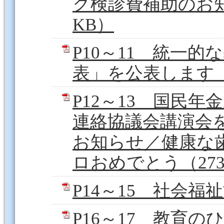
ク検診費補助のお知
KB）
P10～11 統一
表」を公表します（1
P12～13 国民
連絡協議会講演会
お知らせ／健康な
ロおめでとう（273
P14～15 社会福祉
P16～17 教育