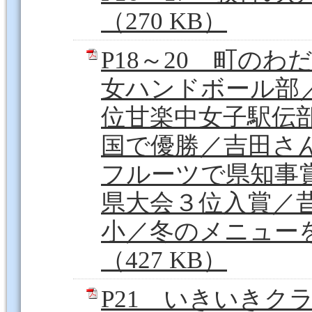
（270 KB）
P18～20 町の
女ハンドボール部
位甘楽中女子駅伝
国で優勝／吉田さ
フルーツで県知事
県大会３位入賞／
小／冬のメニュー
（427 KB）
P21 いきいきク