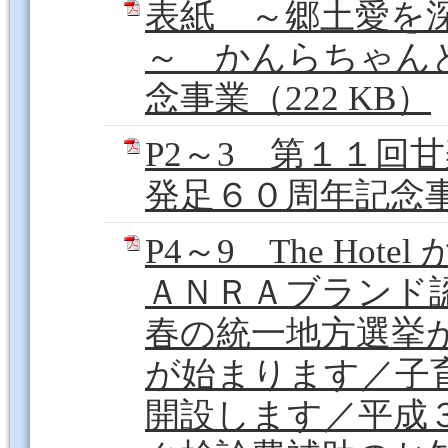
表紙 ～郷土愛を
～ かんらちゃん
念事業（222 KB）
P2～3 第１１回
発足６０周年記念事
P4～9 The Ho
ＡＮＲＡブランド
春の統一地方選挙
が始まります／子
開設します／平成