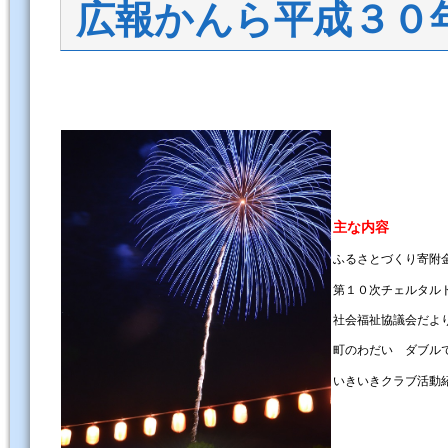
広報かんら平成３０
主な内容
ふるさとづくり寄附
第１０次チェルタル
社会福祉協議会だよ
町のわだい ダブルで
いきいきクラブ活動