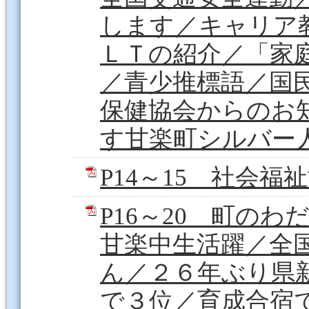
します／キャリア
ＬＴの紹介／「家
／青少推標語／国
保健協会からのお
す甘楽町シルバー人材
P14～15 社会福
P16～20 町の
甘楽中生活躍／全
ん／２６年ぶり県
で３位／育成合宿