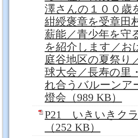
澤さんの１００歳
紺綬褒章を受章田
薪能／青少年を守
を紹介します／お
庭谷地区の夏祭り
球大会／長寿の里
れ合うバルーンア
燈会（989 KB）
P21 いきいきク
（252 KB）