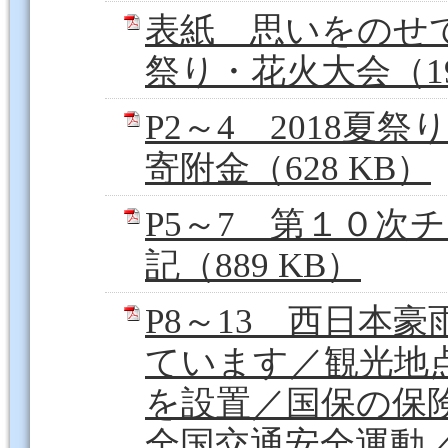
表紙 思いをのせ
祭り・花火大会（19
P2～4 2018
寄附金（628 KB）
P5～7 第１０次
記（889 KB）
P8～13 西日本
ています／観光地
を設置／国保の保
全国交通安全運動