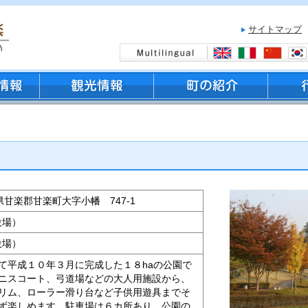
サイトマップ
群馬県甘楽郡甘楽町大字小幡 747-1
（役場）
（役場）
て平成１０年３月に完成した１８haの公園で
ニスコート、弓道場などの大人用施設から、
リム、ローラー滑り台など子供用遊具までそ
ず楽しめます。駐車場は６カ所あり、公園の