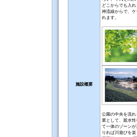
どこからでも入れ
神流線からで、ケ
れます。
施設概要
公園の中央を流れ
業として、親水性
て一体のゾーンが
りれば川遊びを楽