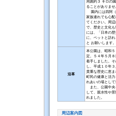
周囲約３ キロの
ることがありませ
園内には四阿（
家族連れでも心配
てください。周辺
で、歴史と文化も
には、「日本の歴
に、ペットと訪れ
と お願いします
本公園は、昭和５
定。５４年５月８
着手しました。そ
し、平成１０年３
貴重な歴史に恵ま
沿革
町民の健康と活力
れあいの場として
また、公園中央を
して、親水性や景
れました。
周辺案内図