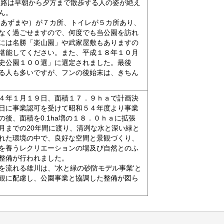
園路は早朝から夕方まで散歩する人の姿が絶え
ん。
あずまや）が７カ所、トイレが５カ所あり、
なく過ごせますので、何度でも当公園を訪れ
には名勝「楽山園」や武家屋敷もありますの
堪能してください。また、平成１８年１０月
史公園１００選」に選定されました。最後
る人も多いですが、フンの後始末は、きちん
。
４年１月１９日、面積１７．９ｈａで計画決
日に事業認可を受けて昭和５４年度より事業
の後、面積を0.1ha増の１８．０ｈａに拡張
月までの20年間に渡り、清冽な水と深い緑と
れた環境の中で、良好な空間と景観づくり、
を養うレクリエーションの場及び自然とのふ
整備が行われました。
流れる雄川は、'水と緑の砂防モデル事業'と
観に配慮し、公園事業と協調した整備が図ら