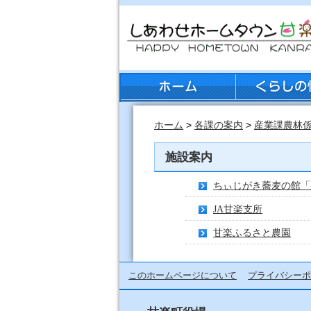
ホーム
>
各課の案内
>
産業課農林
施設案内
ちぃじがき蕎麦の館「
JA甘楽支所
甘楽ふるさと農園
このホームページについて
プライバシーポ