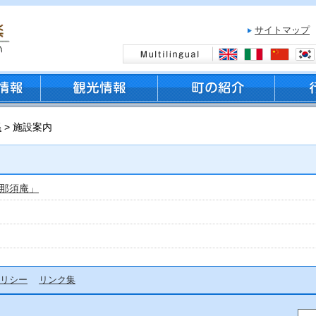
サイトマップ
係
> 施設案内
那須庵」
リシー
リンク集