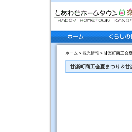
ホーム
>
観光情報
> 甘楽町商工会
甘楽町商工会夏まつり＆甘楽