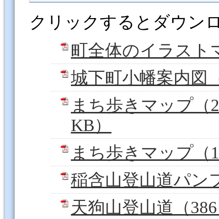
クリックするとダウン
町全体のイラストマッ
城下町小幡案内図（1
まち歩きマップ（2
KB）
まち歩きマップ（1日
稲含山登山道パンフレ
天狗山登山道（386