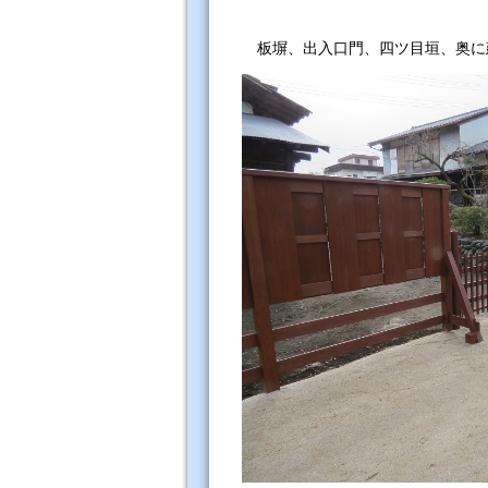
板塀、出入口門、四ツ目垣、奥に