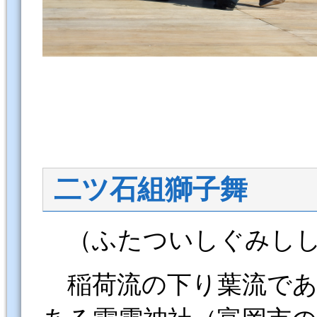
二ツ石組獅子舞
（ふたついしぐみしし
稲荷流の下り葉流であ