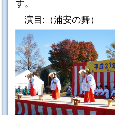
す。
演目:（浦安の舞）