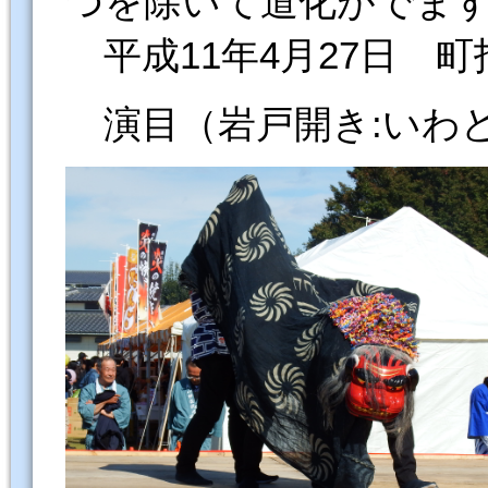
つを除いて道化がでま
平成11年4月27日 
演目（岩戸開き:いわ