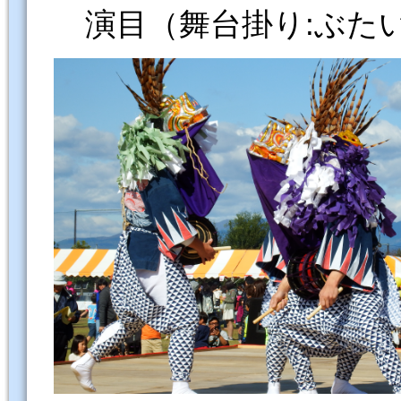
演目（舞台掛り:ぶた