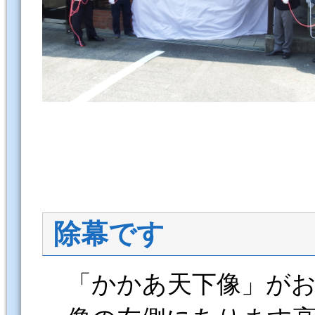
除幕です
「かかあ天下像」がお