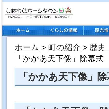
ホーム
>
町の紹介
>
歴史
「かかあ天下像」除幕式
「かかあ天下像」除