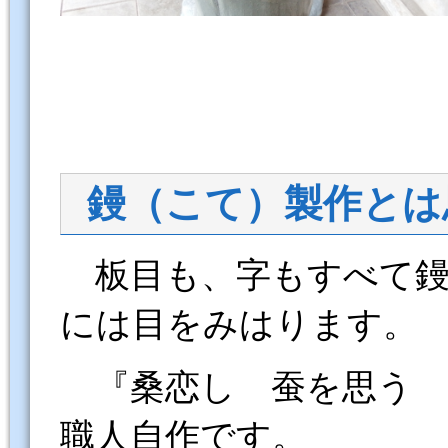
鏝（こて）製作とは
板目も、字もすべて鏝
には目をみはります。
『桑恋し 蚕を思う 
職人自作です。