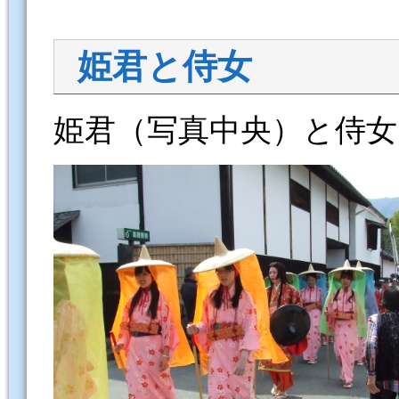
姫君と侍女
姫君（写真中央）と侍