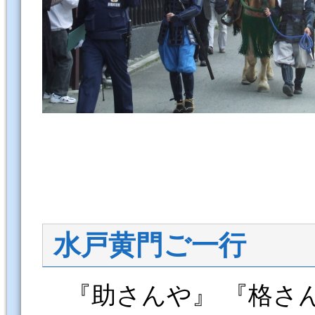
水戸黄門ご一行
『助さんや』 『格さ