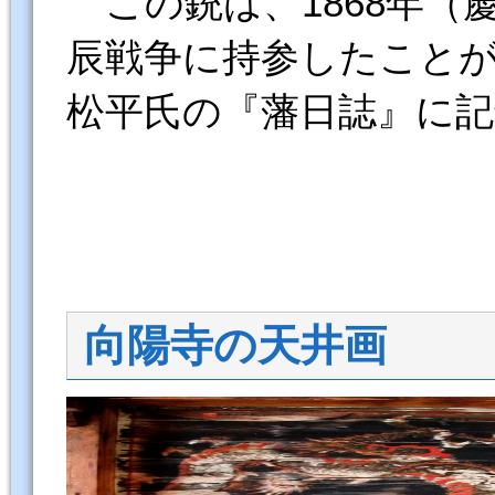
この銃は、1868年（
辰戦争に持参したこと
松平氏の『藩日誌』に
向陽寺の天井画