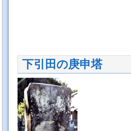
下引田の庚申塔