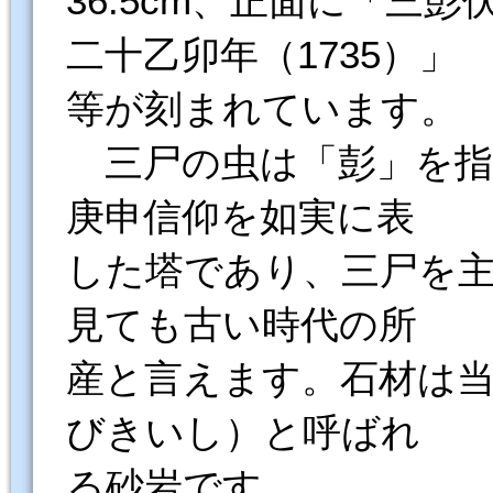
36.5cm、正面に「三
二十乙卯年（1735）」
等が刻まれています。
三尸の虫は「彭」を指
庚申信仰を如実に表
した塔であり、三尸を
見ても古い時代の所
産と言えます。石材は
びきいし）と呼ばれ
る砂岩です。