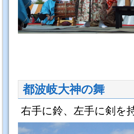
都波岐大神の舞
右手に鈴、左手に剣を