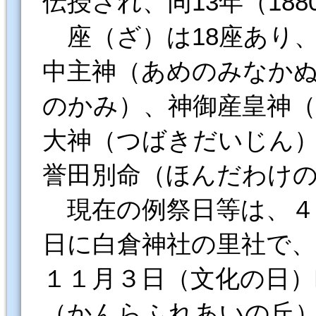
伝授され、同13年（18
座（ざ）は18座あり
中主神（あめのみなか
のかみ）、神御産皇神
大神（つばきだいじん
誉田別命（ほんだわけ
現在の例祭日等は、４
日に白倉神社の里社で、
１１月３日（文化の日）
（かんらふれあいの丘