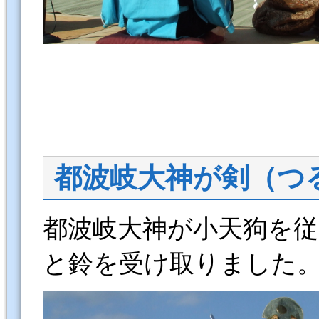
都波岐大神が剣（つ
都波岐大神が小天狗を
と鈴を受け取りました