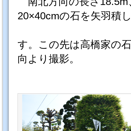
南北方向の長さ18.5m、高
20×40cmの石を矢羽積
す。この先は高橋家の
向より撮影。