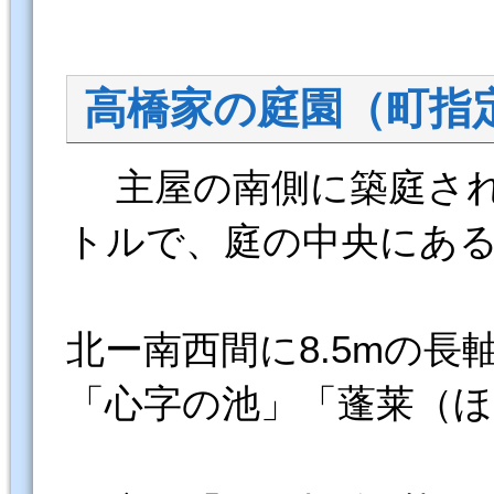
高橋家の庭園（町指
主屋の南側に築庭され、
トルで、庭の中央にあ
北ー南西間に8.5mの
「心字の池」「蓬莱（