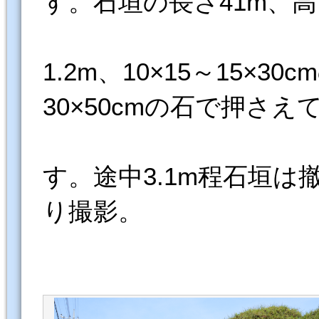
す。石垣の長さ41m、高
1.2m、10×15～15×
30×50cmの石で押さえ
す。途中3.1m程石垣
り撮影。