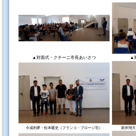
▲対面式・クチーニ市長あいさつ
▲
今成利夢・松本暖史（フランコ・ブロージ宅）
新井翔天