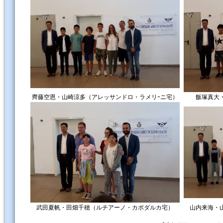
齊藤空恩・山崎涼多（アレッサンドロ・ラメリｰニ宅）
飯塚真大
武田夏帆・田畑千穂（ルチアーノ・カポダルカ宅）
山内来海・