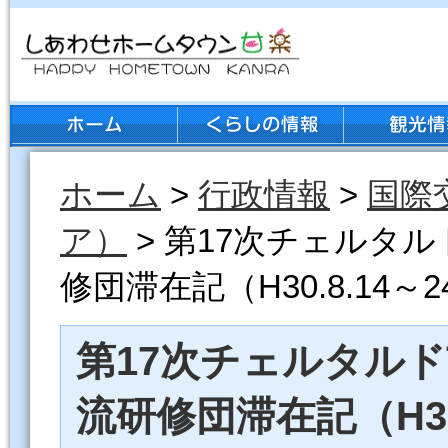
ホーム
>
行政情報
>
国際
ア）
> 第17次チェルタ
修団滞在記（H30.8.14～2
第17次チェルタル
流研修団滞在記（H30.