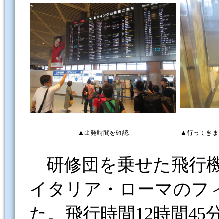
▲出発時間を確認
▲
研修団を乗せた飛行
イタリア・ローマのフ
た。飛行時間
12
時間
45