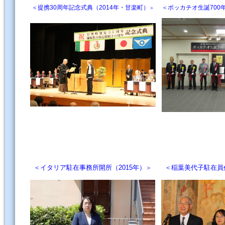
＜提携30周年記念式典（2014年・甘楽町）
＜ボッカチオ生誕700
＞
＜イタリア駐在事務所開所（2015年）
＜稲葉美代子駐在員任
＞