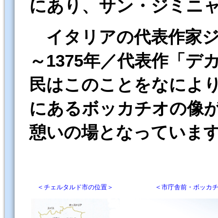
にあり、サン・ジミニ
イタリアの代表作家ジョ
～1375年／代表作「
民はこのことをなによ
にあるボッカチオの像
憩いの場となっていま
＜
＜
チェルタルド市の位置＞
市庁舎前・ボッカ