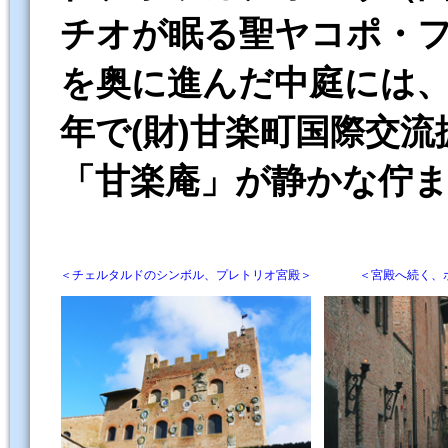
チオが眠る聖ヤコポ・
を奥に進んだ中庭には、1
年で(財)甘楽町国際交
「甘楽庵」が静かな佇
＜チェルタルドのシンボル、プレトリオ宮殿＞
＜
宮殿へ続く、