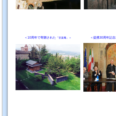
＜10周年で寄贈された
＜提携30周年記念
「甘楽庵」＞