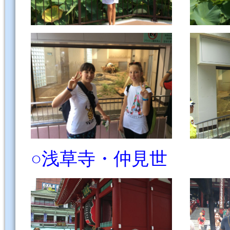
○浅草寺・仲見世