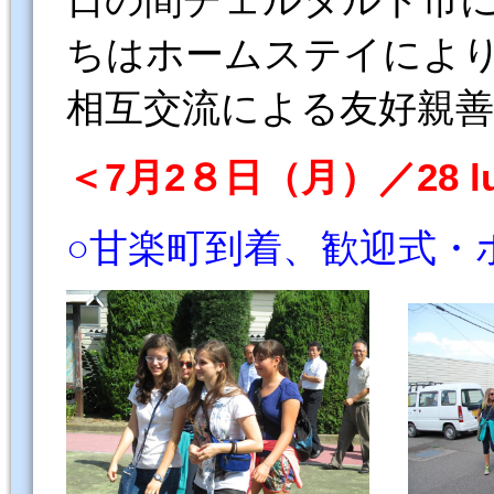
ちはホームステイによ
相互交流による友好親
＜7月2８日（月）／28 lugl
○甘楽町到着、歓迎式・