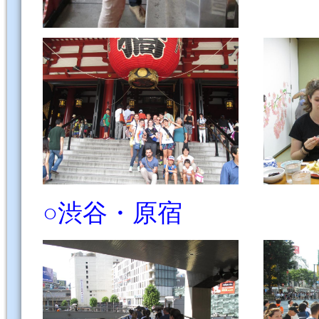
○渋谷・原
宿