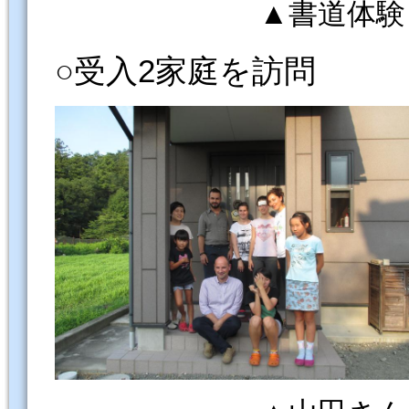
▲書道体験
○受入2家庭を訪問