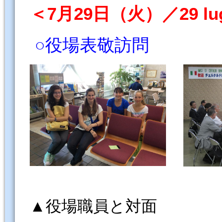
＜7月29日（火）／29 lugl
○役場表敬訪問
▲役場職員と対面