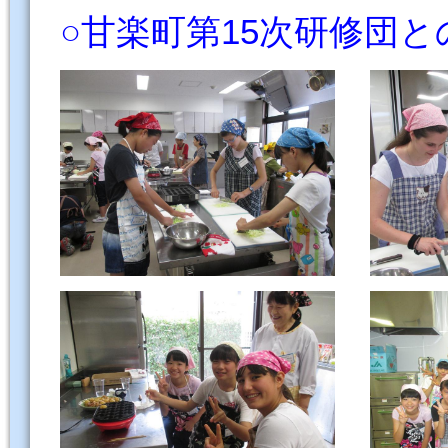
○甘楽町第15次研修団と