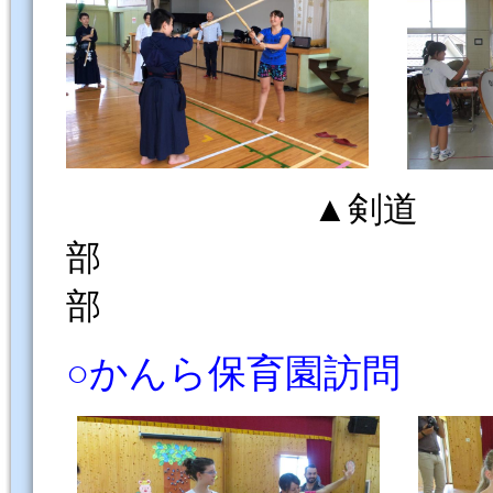
▲剣道
部 ▲
部 ▲
○かんら保育園訪問