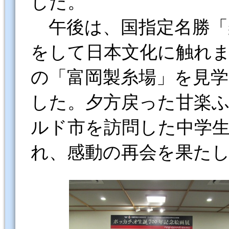
した。
午後は、国指定名勝「
をして日本文化に触れ
の「富岡製糸場」を見
した。夕方戻った甘楽
ルド市を訪問した中学
れ、感動の再会を果た