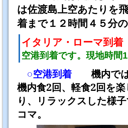
は佐渡島上空あたりを
着まで１２時間４５分
イタリア・ローマ到着
空港到着です。現地時間18
○空港到着
機内で
機内食
2
回、軽食
2
回を楽
り、リラックスした様子
コマ。