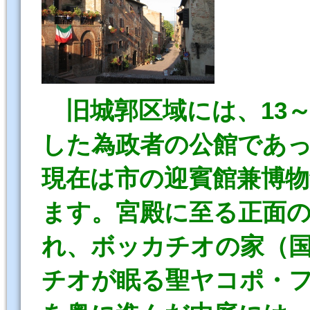
旧城郭区域には、13
した為政者の公館であ
現在は市の迎賓館兼博
ます。宮殿に至る正面の
れ、ボッカチオの家（
チオが眠る聖ヤコポ・