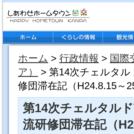
ホーム
>
行政情報
>
国際
ア）
> 第14次チェルタ
修団滞在記（H24.8.15～2
第14次チェルタル
流研修団滞在記（H24.