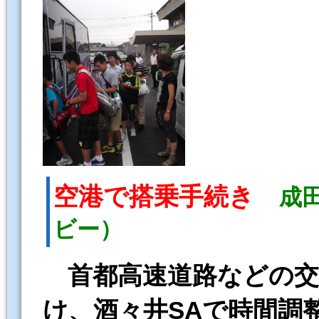
空港で搭乗手続き
成
ビー）
首都高速道路などの
け、酒々井SAで時間調