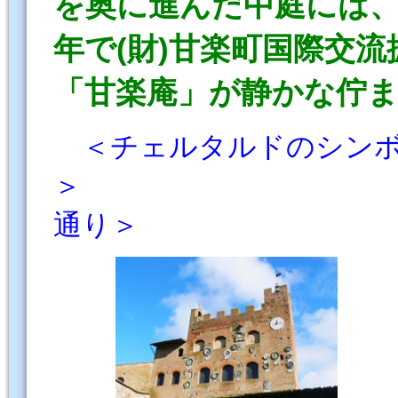
を奥に進んだ中庭には、1
年で(財)甘楽町国際交
「甘楽庵」が静かな佇
＜チェルタルドのシン
＞ 
通り＞