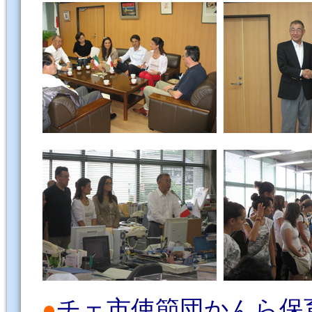
●
チェ市使節団かんら保育園訪問 ／