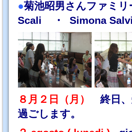
●
菊池昭男さんファミリー（ Fa
Scali ・ Simona Salvie
８月２日（月）
終日、
過ごします。