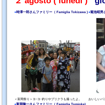
２ agosto ( lunedi )
gi
●
時澤一郎さんファミリー（ Famiglia Tokizawa )
●
菊池昭男さん
＜富岡祭り＞ヨｰヨｰ釣りやプリクラも撮ったよ。
おいしいパ
●
富岡隆一さんファミリー（ Famiglia Tomioka)