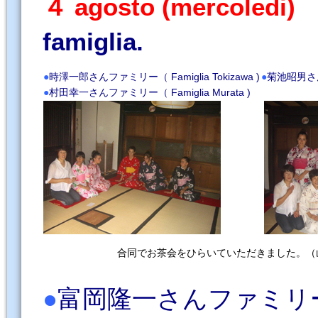
４ agosto (mercoledi)
L
famiglia.
●
時澤一郎さんファミリー（ Famiglia Tokizawa )
●
菊池昭男さんフ
●
村田幸一さんファミリー（ Famiglia Murata )
合同でお茶会をひらいていただきました。（
●
富岡隆一さんファミリー（ Fa