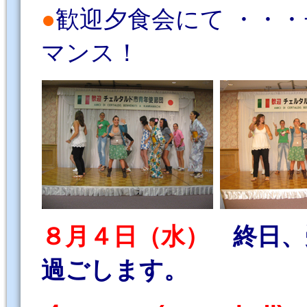
●
歓迎夕食会にて ・・
マンス！
８月４日（水）
終日、受
過ごします。