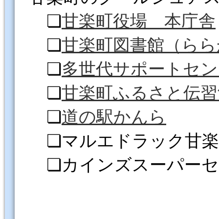
❏
甘楽町役場 本庁舎
❏
甘楽町図書館（らら
❏
多世代サポートセン
❏
甘楽町ふるさと伝習
❏
道の駅かんら
❏マルエドラック甘楽
❏カインズスーパーセ