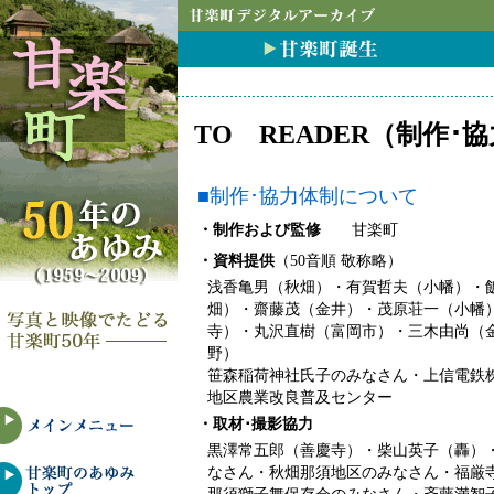
TO READER（制作
■制作･協力体制について
・制作および監修
甘楽町
・資料提供
（50音順 敬称略）
浅香亀男（秋畑）・有賀哲夫（小幡）・
畑）・齋藤茂（金井）・茂原荘一（小幡
寺）・丸沢直樹（富岡市）・三木由尚（
野）
笹森稲荷神社氏子のみなさん・上信電鉄
地区農業改良普及センター
・取材･撮影協力
黒澤常五郎（善慶寺）・柴山英子（轟）
なさん・秋畑那須地区のみなさん・福厳